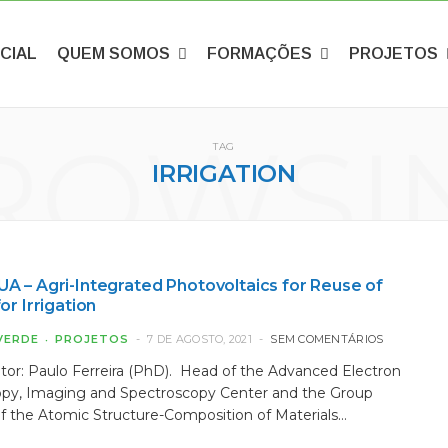
ICIAL
QUEM SOMOS
FORMAÇÕES
PROJETOS
ROWSI
TAG
IRRIGATION
 – Agri-Integrated Photovoltaics for Reuse of
or Irrigation
VERDE
PROJETOS
7 DE AGOSTO, 2021
SEM COMENTÁRIOS
tor: Paulo Ferreira (PhD). Head of the Advanced Electron
py, Imaging and Spectroscopy Center and the Group
f the Atomic Structure-Composition of Materials…