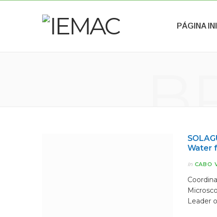
PÁGINA IN
B
SOLAGUA
Water f
In
CABO 
Coordina
Microsco
Leader o