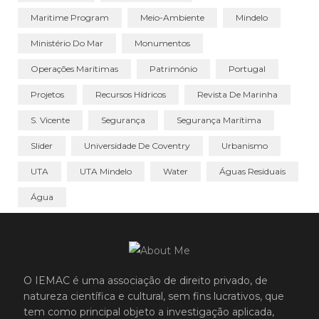
Maritime Program
Meio-Ambiente
Mindelo
Ministério Do Mar
Monumentos
Operações Marítimas
Património
Portugal
Projetos
Recursos Hídricos
Revista De Marinha
S. Vicente
Segurança
Segurança Marítima
Slider
Universidade De Coventry
Urbanismo
UTA
UTA Mindelo
Water
Águas Residuais
Água
O IEMAC é uma associação de direito privado, de
natureza científica e cultural, sem fins lucrativos, que
tem como principal objeto a investigação aplicada,